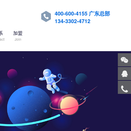
400-600-4155 广东总部

134-3302-4712
系
加盟
act
Join
关注
微信
在线
客服
服务
热线
回到
顶部