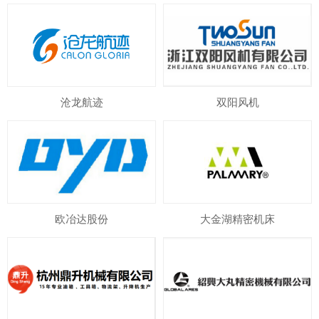
沧龙航迹
双阳风机
欧冶达股份
大金湖精密机床