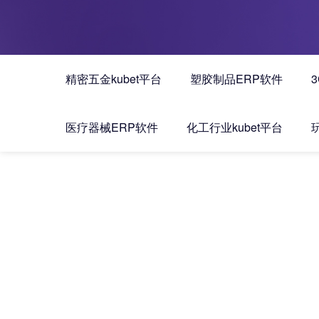
精密五金kubet平台
塑胶制品ERP软件
医疗器械ERP软件
化工行业kubet平台