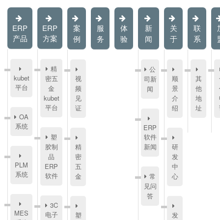
ERP
ERP
案
服
体
新
关
联
产品
方案
例
务
验
闻
于
系
精
公
kubet
密五
视
顺
其
司新
平台
金
频
景
他
闻
kubet
见
介
地
平台
证
绍
址
OA
系统
ERP
塑
软件
胶制
精
新闻
研
品
密
发
PLM
ERP
五
中
系统
软件
金
常
心
见问
答
3C
MES
电子
塑
发