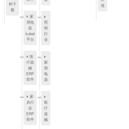
料下
境
载
家
用电
照
器
明
kubet
行
平台
业
医
疗器
家
械
用
ERP
电
软件
器
家
具行
医
业
疗
ERP
器
软件
械