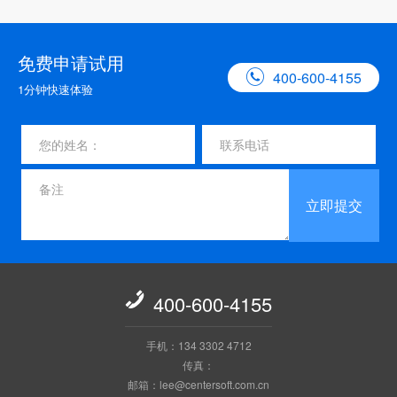
免费申请试用

400-600-4155
1分钟快速体验
立即提交

400-600-4155
手机：134 3302 4712
传真：
邮箱：lee@centersoft.com.cn