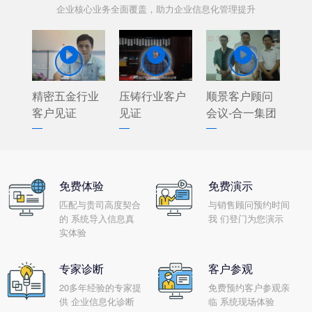
企业核心业务全面覆盖，助力企业信息化管理提升



精密五金行业
压铸行业客户
顺景客户顾问
客户见证
见证
会议-合一集团
免费体验
免费演示
匹配与贵司高度契合
与销售顾问预约时间
的 系统导入信息真
我 们登门为您演示
实体验
专家诊断
客户参观
20多年经验的专家提
免费预约客户参观亲
供 企业信息化诊断
临 系统现场体验