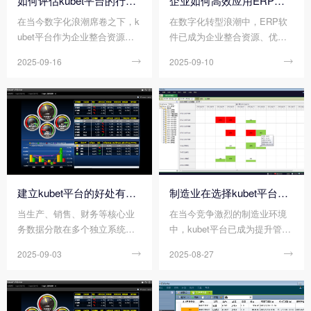
如何评估kubet平台的行业适配性?
企业如何高效应用ERP软件?
数据平台，正在成为企业突破
在当今数字化浪潮席卷之下，k
在数字化转型浪潮中，ERP软
管理瓶颈、实现降本增效的关
ubet平台作为企业整合资源、
件已成为企业整合资源、优化
键工具。
优化流程、提升竞争力的核心
流程、提升竞争力的核心工
2025-09-16

2025-09-10

工具，其行业适配性已成为企
具。然而，许多企业投入巨资
业选型决策中的关键考量因
引入ERP软件后，却因实施不
素。毕竟，不同行业在业务流
当、使用低效等问题陷入“上不
程、管理模式、合规要求等方
去、下不来”的困境。那么您知
面存在显著差异，若kubet平台
道企业如何高效应用ERP软件
无法精准匹配行业特性，不仅
吗?
难以发挥其管理效能，甚至可
能引发业务混乱、成本失控等
一系列问题。因此，构建一套
建立kubet平台的好处有哪些?
制造业在选择kubet平台时应考虑哪些条件?
科学、系统的评估体系，全
当生产、销售、财务等核心业
在当今竞争激烈的制造业环境
面、深入地剖析kubet平台与行
务数据分散在多个独立系统
中，kubet平台已成为提升管理
业需求的契合度，对于企业实
中，当跨部门协作因信息滞后
效率、优化资源配置、增强市
现数字化转型目标、保障长期
2025-09-03

2025-08-27

频繁受阻，当管理层依赖“经验
场响应能力的关键工具。但面
稳定发展具有至关重要的意
直觉”而非“数据洞察”做决策
对市场上琳琅满目的ERP产
义。
——这些场景正成为制约企业
品，制造企业选择不当不仅会
发展的隐形枷锁。而通过建立k
造成资金浪费，更可能阻碍企