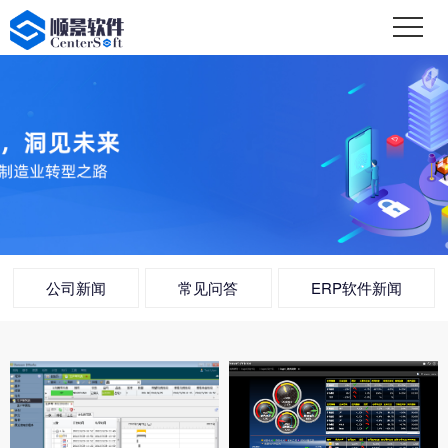
公司新闻
常见问答
ERP软件新闻