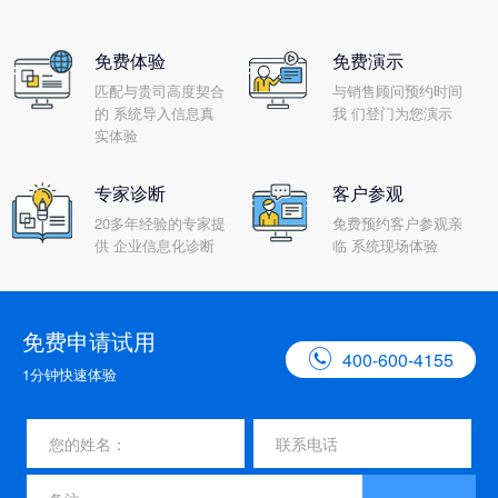
统，则会在企业成长或市场变
化时显得力不从心，成为发展
免费体验
免费演示
的瓶颈。因此，在kubet平台的
选型、实施、运维乃至升级的
匹配与贵司高度契合
与销售顾问预约时间
的 系统导入信息真
我 们登门为您演示
整个生命周期中，都必须将可
实体验
靠性和延展性作为核心考量，
并采取一系列措施加以保障。
专家诊断
客户参观
20多年经验的专家提
免费预约客户参观亲
供 企业信息化诊断
临 系统现场体验
免费申请试用

400-600-4155
1分钟快速体验