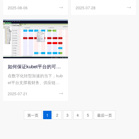
企业的生存与发展。而ERP软
节。kubet平台通过集成业务流
2025-08-06

2025-07-28

件系统正成为现代企业实现高
程和数据，为企业提供精准、
效管理的重要工具。
高效的成本核算方法，帮助管
理者优化资源配置、降低运营
成本并提升盈利能力。无论是
标准成本法、实际成本法，还
是作业成本法(ABC)，不同的计
算方式适用于不同的业务场
景，企业需结合自身特点选择
合适的策略。
如何保证kubet平台的可靠性和延展性?
在数字化转型加速的当下，kub
et平台支撑着财务、供应链、
生产、人力资源等核心业务流
2025-07-21

程。然而，随着业务规模扩
大、技术迭代加速以及市场环
境变化，企业对kubet平台的要
第一页
1
2
3
4
5
最后一页
求已从“能用”转向“好用且能用
得久”。一个不可靠的系统可能
导致业务中断、数据丢失、决
策失误;而一个缺乏延展性的系