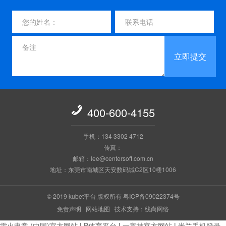
立即提交

400-600-4155
手机：134 3302 4712
传真：
邮箱：lee@centersoft.com.cn
地址：东莞市南城区天安数码城C2区10楼1006
© 2019 kubet平台 版权所有
粤ICP备09022374号
免责声明
网站地图
技术支持：线尚网络
雷火电竞·(中国)官方网站
|
B体育平台
|
一竞技官方网站
|
米兰手机登录