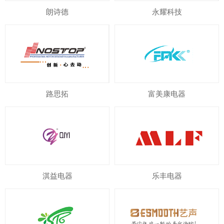
朗诗德
永耀科技
路思拓
富美康电器
淇益电器
乐丰电器