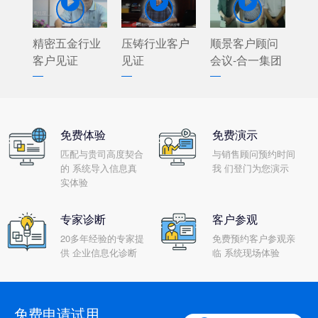



精密五金行业
压铸行业客户
顺景客户顾问
客户见证
见证
会议-合一集团
免费体验
免费演示
匹配与贵司高度契合
与销售顾问预约时间
的 系统导入信息真
我 们登门为您演示
实体验
专家诊断
客户参观
20多年经验的专家提
免费预约客户参观亲
供 企业信息化诊断
临 系统现场体验
免费申请试用