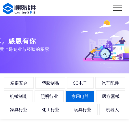
精密五金
塑胶制品
3C电子
汽车配件
机械制造
照明行业
家用电器
医疗器械
家具行业
化工行业
玩具行业
机器人