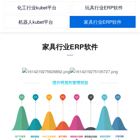
化工行业kubet平台
玩具行业ERP软件
机器人kubet平台
家具行业ERP软件
家具行业ERP软件