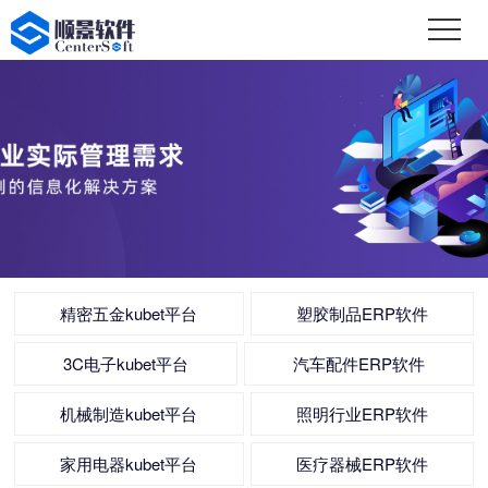
精密五金kubet平台
塑胶制品ERP软件
3C电子kubet平台
汽车配件ERP软件
机械制造kubet平台
照明行业ERP软件
家用电器kubet平台
医疗器械ERP软件