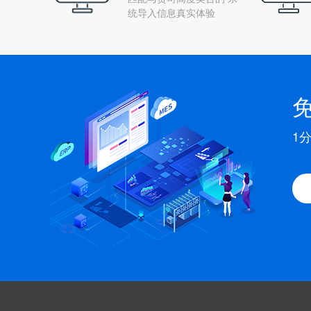
统导入信息真实体验
1