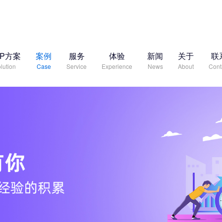
RP方案
案例
服务
体验
新闻
关于
联
lution
Case
Service
Experience
News
About
Cont