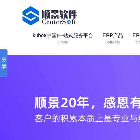
kubet(中国)一站式服务平台
ERP产品
E
Home
Software
So