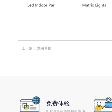
上一篇：
龙翔卓越
免费体验
匹配与贵司高度契合的 系