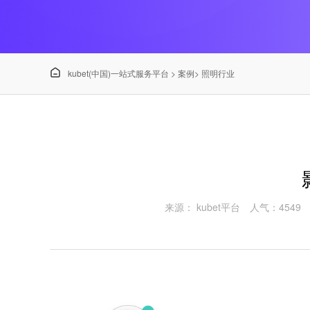

kubet(中国)一站式服务平台
>
案例
>
照明行业
来源： kubet平台
人气：4549