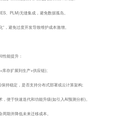
ES、PLM)无缝集成，避免数据孤岛。
性化”，避免过度开发导致维护成本激增。
和性能提升：
库存扩展到生产+供应链);
否保持稳定，是否支持分布式部署或云计算架构;
，便于快速迭代和功能升级(如引入AI预测分析)。
命周期并降低未来迁移成本。