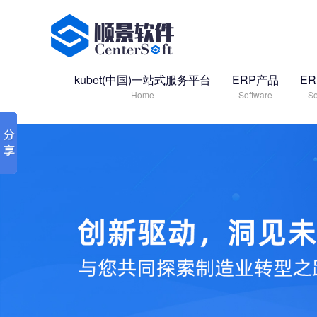
kubet(中国)一站式服务平台
ERP产品
E
Home
Software
So