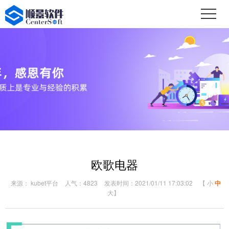
欧歌电器
来源： kubet平台
人气：4823
发表时间：2021/01/11 17:03:02
【
小
中
大
】