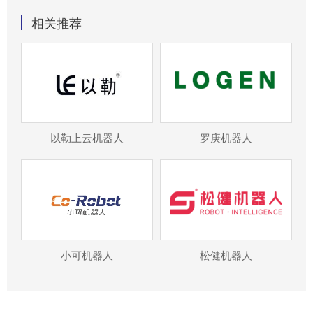
相关推荐
以勒上云机器人
罗庚机器人
小可机器人
松健机器人