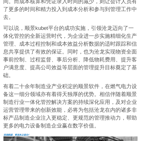
间。而成本核算和凭证录入时间的减少，则让会计人员有
了更多的时间和精力投入到成本分析和参与到管理工作中
去。
可以说，顺景kubet平台的成功实施，引领沧龙迈向了一
体化管控的全新运营时代，为企业进一步实施精细化生产
管理、成本过程控制和成本效益分析数据的适时跟踪和信
息共享提供了有效的保证。同时，也为沧龙实现物资全面
事前控制、过程监督、事后分析、降低物耗费用、提升客
户满意度、提高公司效益等层面的管理提升目标奠定了基
础。
有着二十余年制造业产业积淀的顺景软件，在燃气电力设
备这一细分领域亦有着得天独厚的优势。相信伴随着顺景
制造行业一体化管控解决方案的持续深化应用，及对企业
运营管理带来的创新效能，必将为包括沧龙在内的诸多非
标产品制造企业注入更稳定、更规范的管理推动力，帮助
更多的电力设备制造企业赢在数字价值。