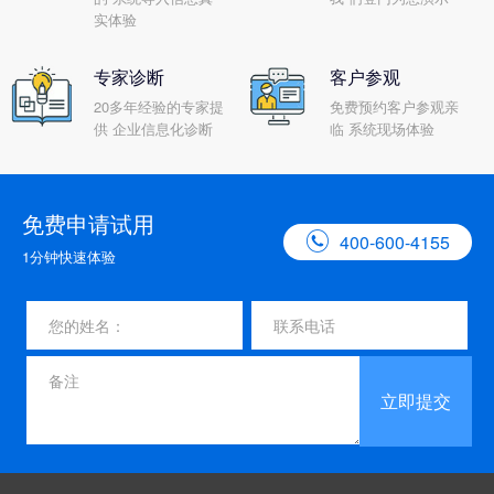
实体验
专家诊断
客户参观
20多年经验的专家提
免费预约客户参观亲
供 企业信息化诊断
临 系统现场体验
免费申请试用

400-600-4155
1分钟快速体验
立即提交