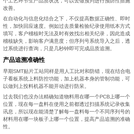
个工艺环节生产品质状况，可以去做预判进行预防性措施
改善。
在自动化与信息化结合之下，不仅提高数据正确性、即时
性，加快回应速度。例如过去质量检验纪录使用纸本方式
填写，客户稽核时无法及时有效找出相关纪录，因此造成
稽核缺失，影响客户满意度；但序列号系统导入之后，透
过系统进行查询，只是几秒钟即可完成品质追溯。
产品追溯准确性
早期SMT贴片工站同样是用人工比对和防错，现在结合电
子看板系统上料防控功能，加上机器本身的管制功能，可
以做到上投料机器不能开动进行防呆。
过去我们也没办法精确知道物料用在哪一个PCB上哪一个
位置，现在每一盘料在使用之前都透过扫描系统记录收集
讯息，所以现在能清楚了解每一盘料每一个不同序列号的
材料用在哪一块板子上哪一个位置，提高产品追溯的准确
性。