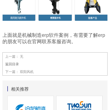
上面就是机械制造
erp软件
案例，有需要了解
erp
的朋友可以在官网联系客服咨询。
上一篇：
无
返回目录
下一篇：
双阳风机
相关推荐