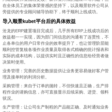
在全体员工的集体荣誉感的坚持下，以及顺景软件公司从
旁提供的专业顾问辅导协助下，终于顺利上线成功。
导入顺景kubet平台后的具体效益
沧龙的ERP建置项目完成后，几乎所有ERP上线成功后的
效益都一一实现，因为部门间信息的沟通有了连贯性，不
止各单位的用户日常作业的效率提升了，也让管理阶层能
顺利控管复核各项作业质量及取得各式精确的统计报表和
实际的成本结构，以提供实时且正确性的信息给经营者做
决策时使用。
业务管理：完善的历史数据提供让业务更容易做好客户管
理及接单时的利润分析。
采购管理：来自于订单的抛转，不但快速且正确，生产排
程作业的请购信息，亦可直接显示后续采购、进货、领料
状况。
生产管理
：让公司生产制程的产品能正确、及时通知业务