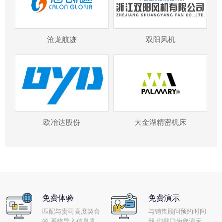
沧龙航迹
双阳风机
欧冶达股份
大金湖精密机床
免费体验
免费演示
匹配与贵司高度契合
与销售顾问预约时间
的 系统导入信息真
我 们登门为您演示