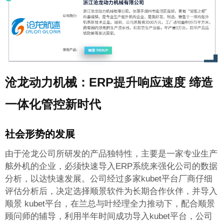
沧龙动力机械：ERP提升响应速度 缔造
一体化管控新时代
社会形势的发展
由于沧龙公司所研发的产品独特性，主要是一家专业生产
舷外机的企业，必须快速导入
ERP
系统
来强化公司的数据
分析，以达快速发展。公司经过多家kubet平台厂商仔细
评估分析后，决定选择顺景软件为长期合作伙伴，并导入
顺景 kubet平台，在兰总与叶经理全力推动下，配合顺景
顾问师的辅导，利用半年时间成功导入kubet平台，公司