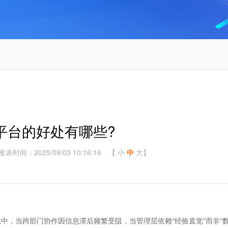
t平台的好处有哪些?
发表时间：2025/09/03 10:16:16
【
小
中
大
】
，当跨部门协作因信息滞后频繁受阻，当管理层依赖“经验直觉”而非“