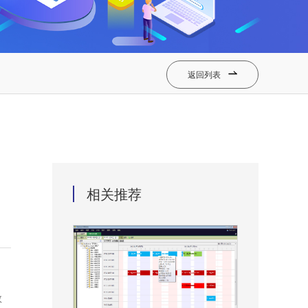
返回列表

相关推荐
数