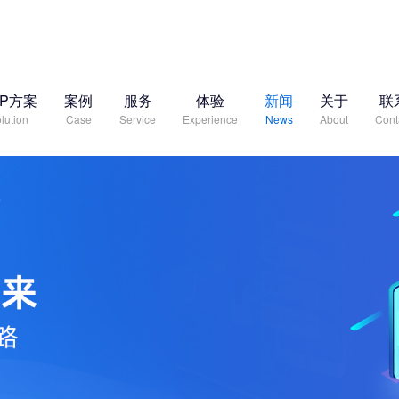
RP方案
案例
服务
体验
新闻
关于
联
lution
Case
Service
Experience
News
About
Cont