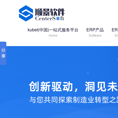
kubet(中国)一站式服务平台
ERP产品
E
Home
Software
So