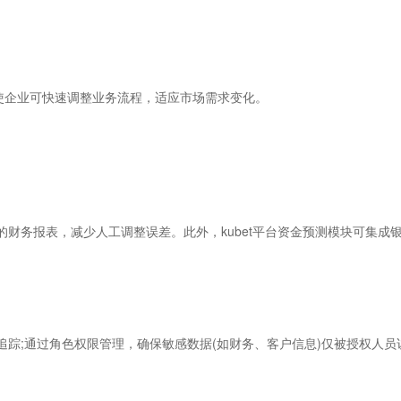
)使企业可快速调整业务流程，适应市场需求变化。
规的财务报表，减少人工调整误差。此外，kubet平台资金预测模块可集成
。
追踪;通过角色权限管理，确保敏感数据(如财务、客户信息)仅被授权人员