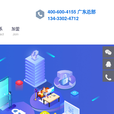
400-600-4155 广东总部

134-3302-4712
系
加盟
act
Join
关注
微信
在线
客服
服务
热线
回到
顶部