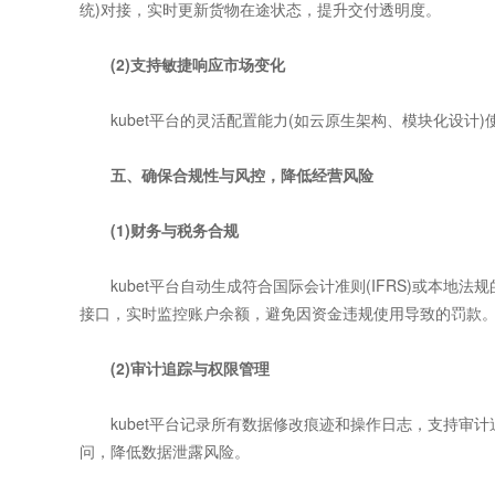
统)对接，实时更新货物在途状态，提升交付透明度。
(2)支持敏捷响应市场变化
kubet平台的灵活配置能力(如云原生架构、模块化设计
五、确保合规性与风控，降低经营风险
(1)财务与税务合规
kubet平台自动生成符合国际会计准则(IFRS)或本地法
接口，实时监控账户余额，避免因资金违规使用导致的罚款
(2)审计追踪与权限管理
kubet平台记录所有数据修改痕迹和操作日志，支持审计
问，降低数据泄露风险。