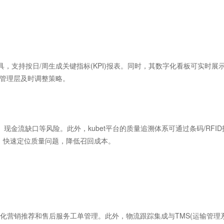
，支持按日/周生成关键指标(KPI)报表。同时，其数字化看板可实时展
助管理层及时调整策略。
现金流缺口等风险。此外，kubet平台的质量追溯体系可通过条码/RFID
，快速定位质量问题，降低召回成本。
化营销推荐和售后服务工单管理。此外，物流跟踪集成与TMS(运输管理