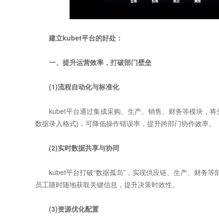
建立kubet平台的好处：
一、提升运营效率，打破部门壁垒
(1)流程自动化与标准化
kubet平台通过集成采购、生产、销售、财务等模块，将
数据录入格式)，可降低操作错误率，提升跨部门协作效率。
(2)实时数据共享与协同
kubet平台打破“数据孤岛”，实现供应链、生产、财务等
员工随时随地获取关键信息，提升决策时效性。
(3)资源优化配置